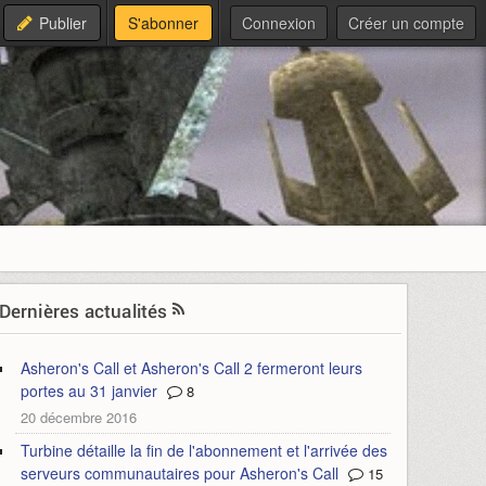
Publier
S'abonner
Connexion
Créer un compte
Dernières actualités
Asheron's Call et Asheron's Call 2 fermeront leurs
portes au 31 janvier
8
20 décembre 2016
Turbine détaille la fin de l'abonnement et l'arrivée des
serveurs communautaires pour Asheron's Call
15