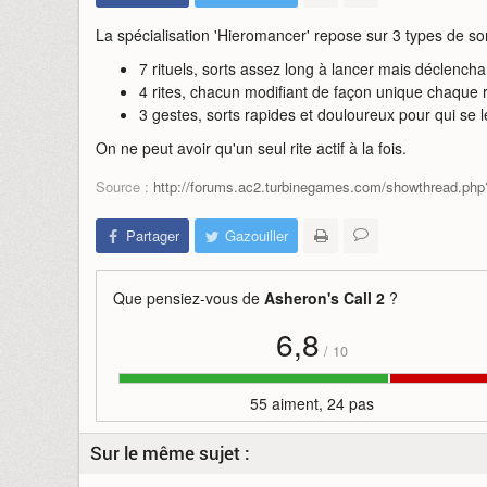
La spécialisation 'Hieromancer' repose sur 3 types de sor
7 rituels, sorts assez long à lancer mais déclench
4 rites, chacun modifiant de façon unique chaque r
3 gestes, sorts rapides et douloureux pour qui se 
On ne peut avoir qu'un seul rite actif à la fois.
Source :
http://forums.ac2.turbinegames.com/showthread.p
Partager
Gazouiller
Que pensiez-vous de
Asheron's Call 2
?
6,8
/
10
55 aiment, 24 pas
Sur le même sujet :