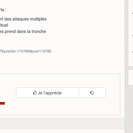
ts :
ant des attaques multiples
ituel
les prend dans la tronche
hp?&postid=174785#post174785
Je l'apprécie