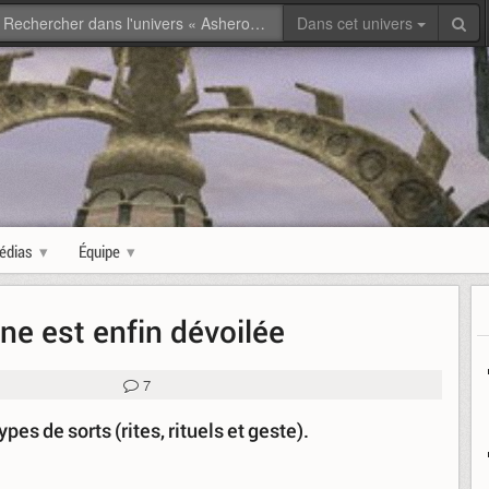
Dans cet univers
édias
Équipe
ne est enfin dévoilée
7
es de sorts (rites, rituels et geste).