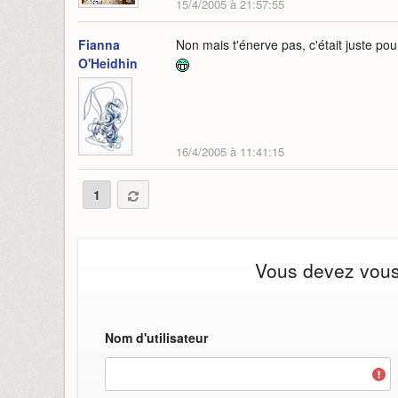
15/4/2005 à 21:57:55
Fianna
Non mais t'énerve pas, c'était juste pou
O'Heidhin
16/4/2005 à 11:41:15
1
Vous devez vous i
Nom d'utilisateur