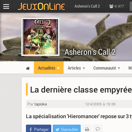
6 977
Asheron's Call 2
Asheron's Call 2
Actualités
Articles
Communauté
M
La dernière classe empyrée
Par
tapioka
12/4/2005 à 19:36
La spécialisation 'Hieromancer' repose sur 3 typ
Partager
Gazouiller