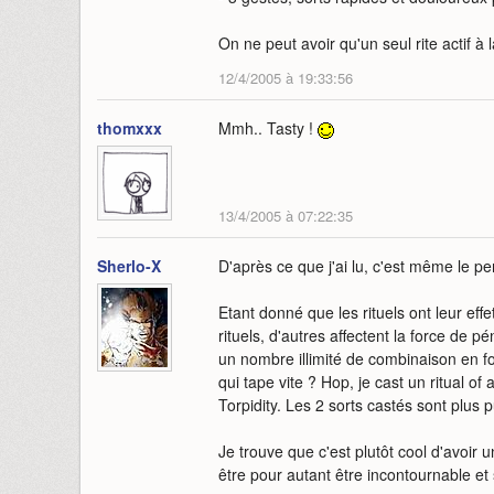
On ne peut avoir qu'un seul rite actif à l
12/4/2005 à 19:33:56
thomxxx
Mmh.. Tasty !
13/4/2005 à 07:22:35
Sherlo-X
D'après ce que j'ai lu, c'est même le p
Etant donné que les rituels ont leur ef
rituels, d'autres affectent la force de p
un nombre illimité de combinaison en f
qui tape vite ? Hop, je cast un ritual of a
Torpidity. Les 2 sorts castés sont plus 
Je trouve que c'est plutôt cool d'avoir
être pour autant être incontournable et