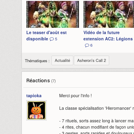
Le teaser d'août est
Vidéo de la future
disponible
extension AC2: Légions
5
6
Actualité
Asheron's Call 2
Thématiques :
Réactions
(7)
tapioka
Merci pour l'info !
La classe spécialisation 'Hieromancer' 
- 7 rituels, sorts assez long à lancer m
- 4 rites, chacun modifiant de façon uni
- 3 gestes, sorts rapides et douloureux