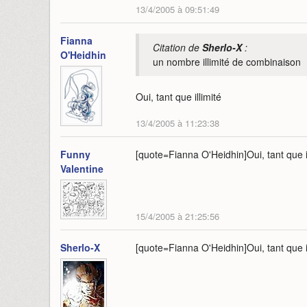
13/4/2005 à 09:51:49
Fianna
Citation de
Sherlo-X
:
O'Heidhin
un nombre illimité de combinaison
Oui, tant que illimité
13/4/2005 à 11:23:38
Funny
[quote=Fianna O'Heidhin]Oui, tant que il
Valentine
15/4/2005 à 21:25:56
Sherlo-X
[quote=Fianna O'Heidhin]Oui, tant que il