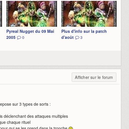
Pyreal Nugget du 09 Mai
Plus d'info sur la patch
2005
d'août
0
3
Afficher sur le forum
repose sur 3 types de sorts :
ais déclenchant des attaques multiples
que chaque rituel
 pour qui se les prend dans la tronche