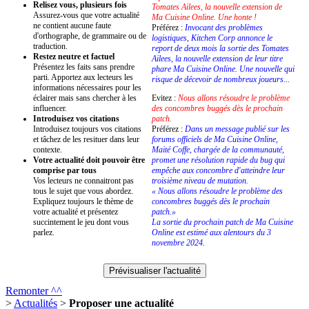
Relisez vous, plusieurs fois
Tomates Ailees, la nouvelle extension de
Assurez-vous que votre actualité
Ma Cuisine Online. Une honte !
ne contient aucune faute
Préférez :
Invocant des problèmes
d'orthographe, de grammaire ou de
logistiques, Kitchen Corp annonce le
traduction.
report de deux mois la sortie des Tomates
Restez neutre et factuel
Ailees, la nouvelle extension de leur titre
Présentez les faits sans prendre
phare Ma Cuisine Online. Une nouvelle qui
parti. Apportez aux lecteurs les
risque de décevoir de nombreux joueurs...
informations nécessaires pour les
éclairer mais sans chercher à les
Evitez :
Nous allons résoudre le problème
influencer.
des concombres buggés dès le prochain
Introduisez vos citations
patch.
Introduisez toujours vos citations
Préférez :
Dans un message publié sur les
et tâchez de les resituer dans leur
forums officiels de Ma Cuisine Online,
contexte.
Maité Coffe, chargée de la communauté,
Votre actualité doit pouvoir être
promet une résolution rapide du bug qui
comprise par tous
empêche aux concombre d'atteindre leur
Vos lecteurs ne connaitront pas
troisième niveau de mutation.
tous le sujet que vous abordez.
« Nous allons résoudre le problème des
Expliquez toujours le thème de
concombres buggés dès le prochain
votre actualité et présentez
patch.»
succintement le jeu dont vous
La sortie du prochain patch de Ma Cuisine
parlez.
Online est estimé aux alentours du 3
novembre 2024.
Remonter ^^
>
Actualités
>
Proposer une actualité