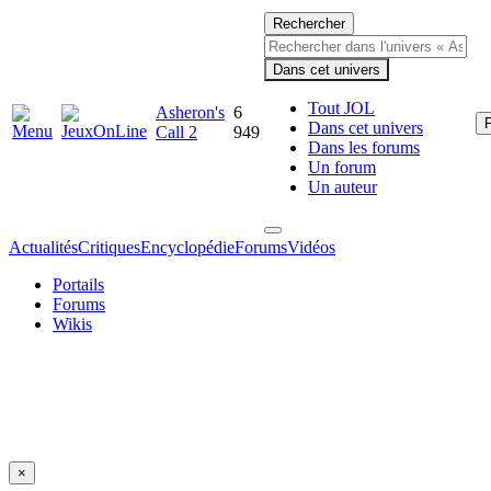
Rechercher
Dans cet univers
Tout JOL
Asheron's
6
P
Dans cet univers
Call 2
949
Dans les forums
Un forum
Un auteur
Actualités
Critiques
Encyclopédie
Forums
Vidéos
Portails
Forums
Wikis
×