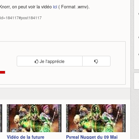
Knorr, on peut voir la vidéo
ici
( Format .wmv).
stid=184117#post184117
Je l'apprécie
Vidéo de la future
Pyreal Nugget du 09 Mai