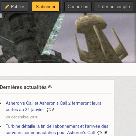
Publier
S'abonner
Connexion
Créer un compte
Dernières actualités
Asheron's Call et Asheron's Call 2 fermeront leurs
portes au 31 janvier
8
20 décembre 2016
Turbine détaille la fin de l'abonnement et l'arrivée des
serveurs communautaires pour Asheron's Call
15