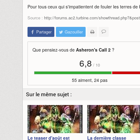
Pour tous ceux qui s'impatientent de fouler les terres de 
Source :
http://forums.ac2.turbine.com/showthread.php?&po
Partager
Gazouiller
Que pensiez-vous de
Asheron's Call 2
?
6,8
/
10
55 aiment, 24 pas
Sur le même sujet :
Le teaser d'août est
La dernière classe