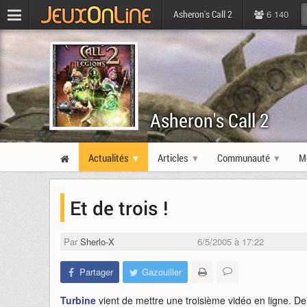
6 140
Asheron's Call 2
Asheron's Call 2
Actualités
Articles
Communauté
M
Et de trois !
Par
Sherlo-X
6/5/2005 à 17:22
Partager
Gazouiller
Turbine
vient de mettre une troisième vidéo en ligne. De